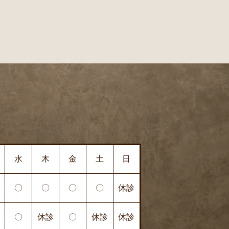
水
木
金
土
日
〇
〇
〇
〇
休診
〇
休診
〇
休診
休診