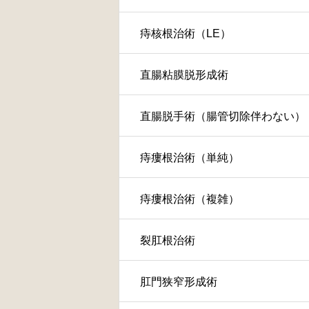
痔核根治術（LE）
直腸粘膜脱形成術
直腸脱手術（腸管切除伴わない）
痔瘻根治術（単純）
痔瘻根治術（複雑）
裂肛根治術
肛門狭窄形成術