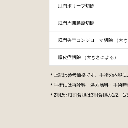
肛門ポリープ切除
肛門周囲膿瘍切開
肛門尖圭コンジローマ切除 （大
膿皮症切除 （大きさによる）
＊上記は参考価格です。手術の内容に
＊手術には再診料・処方箋料・手術時
＊2割及び1割負担は3割負担の1/2、1