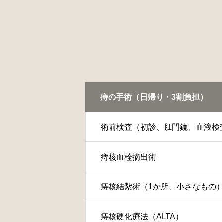
痔の手術（日帰り・3割負担）
術前検査（初診、肛門鏡、血液検
痔核血栓摘出術
痔核結紮術（1か所、小さなもの
痔核硬化療法（ALTA）