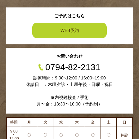
ご予約はこちら
WEB予約
お問い合わせ
0794-82-2131
診療時間：9:00~12:00 / 16:00~19:00
休診日 ：木曜夕診・土曜午後・日曜・祝日
※内視鏡検査 / 手術
月〜金：13:30〜16:00（予約制）
時間
月
火
水
木
金
土
日
9:00
~
〇
〇
〇
〇
〇
〇
休診
12:00