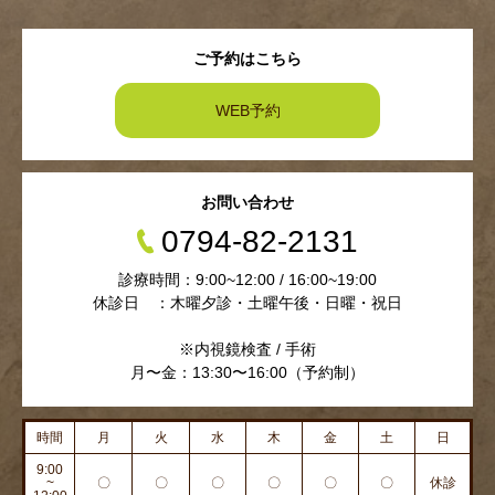
ご予約はこちら
WEB予約
お問い合わせ
0794-82-2131
診療時間：9:00~12:00 / 16:00~19:00
休診日 ：木曜夕診・土曜午後・日曜・祝日
※内視鏡検査 / 手術
月〜金：13:30〜16:00（予約制）
時間
月
火
水
木
金
土
日
9:00
~
〇
〇
〇
〇
〇
〇
休診